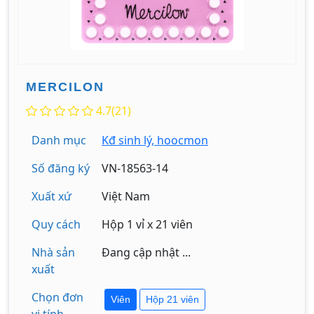
MERCILON
4.7(21)
Danh mục
Kđ sinh lý, hoocmon
Số đăng ký
VN-18563-14
Xuất xứ
Việt Nam
Quy cách
Hộp 1 vỉ x 21 viên
Nhà sản
Đang cập nhật ...
xuất
Chọn đơn
Viên
Hộp 21 viên