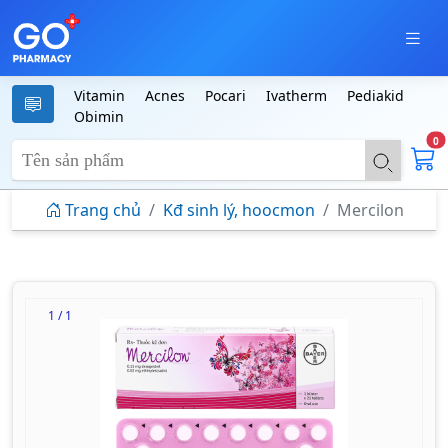
Vitamin
Acnes
Pocari
Ivatherm
Pediakid
Obimin
0
Trang chủ
Kđ sinh lý, hoocmon
Mercilon
1 / 1