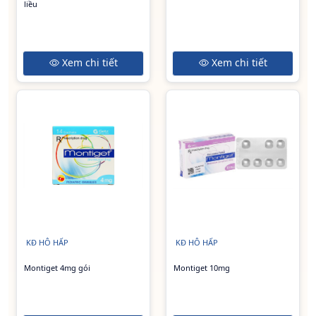
liều
Xem chi tiết
Xem chi tiết
KĐ HÔ HẤP
KĐ HÔ HẤP
Montiget 4mg gói
Montiget 10mg