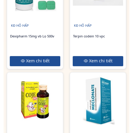
KĐ HÔ HẤP
KĐ HÔ HẤP
Dexipharm 15mg vb Lọ 500v
Terpin codein 10 vpc
Xem chi tiết
Xem chi tiết