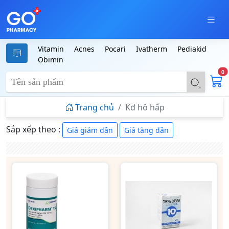
Vitamin
Acnes
Pocari
Ivatherm
Pediakid
Obimin
0
Trang chủ
Kđ hô hấp
Sắp xếp theo :
Giá giảm dần
Giá tăng dần