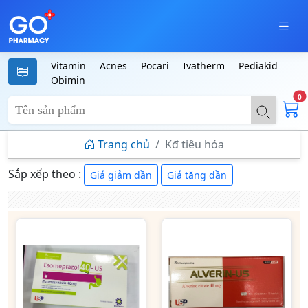
Vitamin
Acnes
Pocari
Ivatherm
Pediakid
Obimin
0
Trang chủ
Kđ tiêu hóa
Sắp xếp theo :
Giá giảm dần
Giá tăng dần