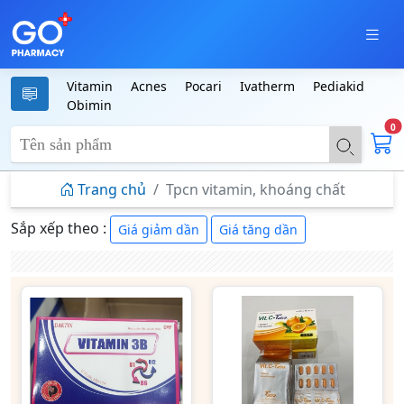
Vitamin
Acnes
Pocari
Ivatherm
Pediakid
Obimin
0
Trang chủ
Tpcn vitamin, khoáng chất
Sắp xếp theo :
Giá giảm dần
Giá tăng dần